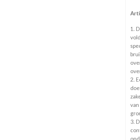
Art
1. 
vol
spec
bru
ove
ove
2. 
doe
zak
van
gro
3. 
cont
ond