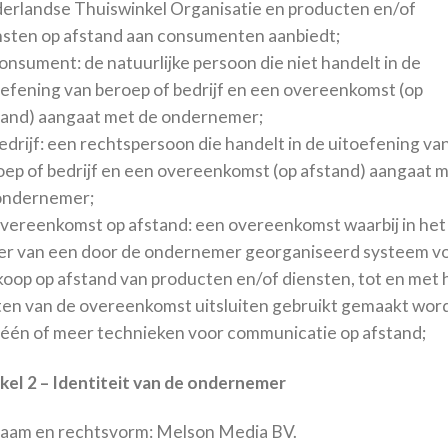
erlandse Thuiswinkel Organisatie en producten en/of
nsten op afstand aan consumenten aanbiedt;
onsument: de natuurlijke persoon die niet handelt in de
oefening van beroep of bedrijf en een overeenkomst (op
tand) aangaat met de ondernemer;
edrijf: een rechtspersoon die handelt in de uitoefening va
oep of bedrijf en een overeenkomst (op afstand) aangaat 
ondernemer;
Overeenkomst op afstand: een overeenkomst waarbij in het
er van een door de ondernemer georganiseerd systeem v
koop op afstand van producten en/of diensten, tot en met 
iten van de overeenkomst uitsluiten gebruikt gemaakt wor
 één of meer technieken voor communicatie op afstand;
ikel 2 – Identiteit van de ondernemer
Naam en rechtsvorm: Melson Media BV.