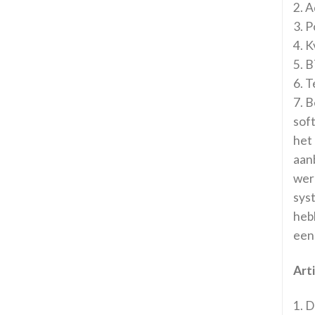
2. A
3. 
4. 
5. 
6. 
7. 
sof
het
aan
wer
sys
heb
een
Arti
1. 