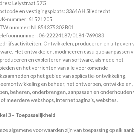
dres: Lelystraat 57G
Postcode en vestigingsplaats: 3364AH Sliedrecht
KvK-nummer: 61521205
BTW nummer: NL854375302B01
Telefoonnummer: 06-22224187/0184-769083
Bedrijfsactiviteiten: Ontwikkelen, produceren en uitgeven 
tware. Het ontwikkelen, modificeren casu quo aanpassen v
 produceren en exploiteren van software, alsmede het
bieden en het verrichten van alle voorkomende
kzaamheden op het gebied van applicatie-ontwikkeling,
teemontwikkeling en beheer, het ontwerpen, ontwikkelen,
ben, beheren, onderbrengen, aanpassen en onderhouden 
 of meerdere webshops, internetpagina’s, websites.
kel 3 – Toepasselijkheid
Deze algemene voorwaarden zijn van toepassing op elk aan