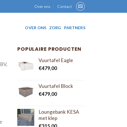
Over ons
Contact
OVER ONS
ZORG
PARTNERS
POPULAIRE PRODUCTEN
Vuurtafel Eagle
 BV,
€
479,00
Vuurtafel Block
€
479,00
Loungebank KESA
met klep
de
€
315,00