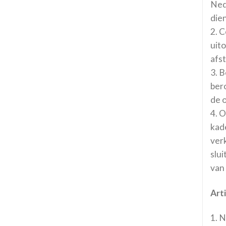
Ned
die
2. C
uit
afs
3. B
ber
de 
4. 
kad
ver
slu
van
Art
1. 