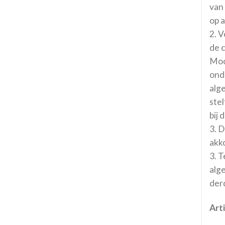
van
op 
2. 
de 
Moc
ond
alg
ste
bij
3. 
akk
3. 
alg
der
Art