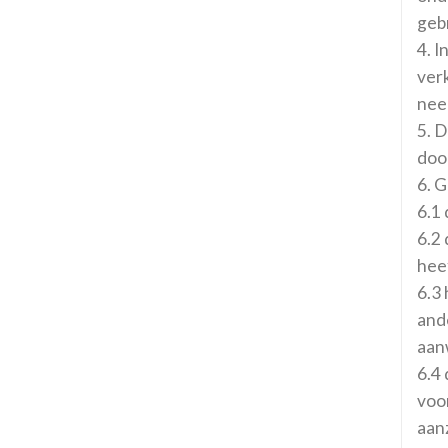
geb
4. 
verk
nee
5. 
door
6. G
6.1
6.2
hee
6.3
ande
aan
6.4 
voor
aanz