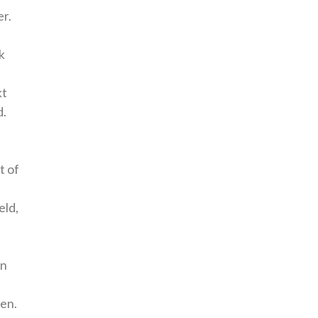
er.
k
kt
d.
t of
eld,
an
len.