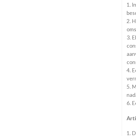
1. 
besc
2. 
oms
3. E
cons
aan
con
4. E
ver
5. 
nada
6. 
Art
1. 