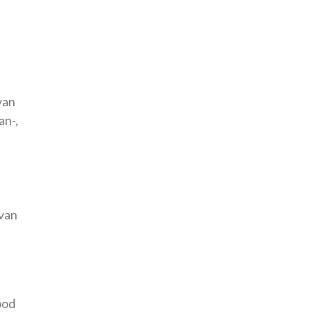
van
an-,
van
bod