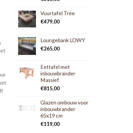
Vuurtafel Tree
€
479,00
Loungebank LOWY
n
€
265,00
met
Eettafel met
inbouwbrander
oor
Massief
het
€
815,00
dt
Glazen ombouw voor
inbouwbrander
65x19 cm
€
119,00