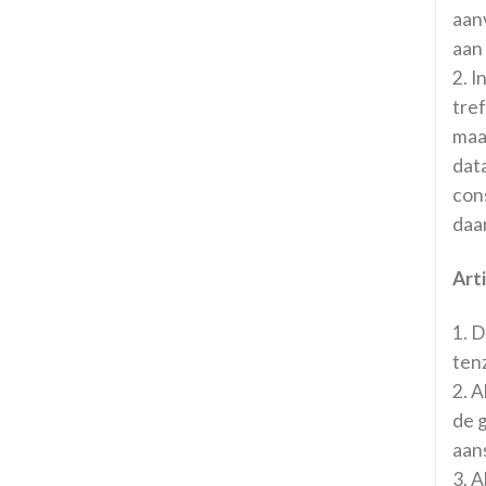
aan
aan
2. 
tre
maa
data
con
daa
Arti
1. D
tenz
2. A
de 
aans
3. A