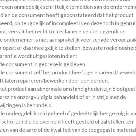
reken onmiddellijk schriftelijk te melden aan de ondernem
Indien de consument heeft geconstateerd dat het product
eerd, ondeugdelijk of incompleet is en deze toch in gebrui
mt, vervalt het recht tot reclameren en terugzending.
De ondernemer is niet aansprakelijk voor schade veroorzaa
 opzet of daarmee gelijk te stellen, bewuste roekelooshei
arantie wordt uitgesloten indien:
 de consument in gebreke is gebleven.
 de consument zelf het product heeft gerepareerd/bewerk
ft laten repareren/bewerken door een derden.
 het product aan abnormale omstandigheden zijn blootgest
rszins onzorgvuldig is behandeld of er in strijd met de
wijzingen is behandeld.
de ondeugdelijkheid geheel of gedeeltelijk het gevolg is v
schriften die de overheid heeft gesteld of zal stellen ten
ien van de aard of de kwaliteit van de toegepaste materia