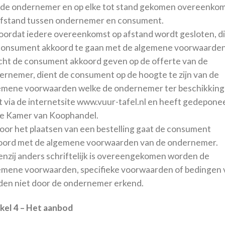
 de ondernemer en op elke tot stand gekomen overeenko
afstand tussen ondernemer en consument.
Voordat iedere overeenkomst op afstand wordt gesloten, d
consument akkoord te gaan met de algemene voorwaarden
ht de consument akkoord geven op de offerte van de
ernemer, dient de consument op de hoogte te zijn van de
emene voorwaarden welke de ondernemer ter beschikking
lt via de internetsite www.vuur-tafel.nl en heeft gedepone
 de Kamer van Koophandel.
Door het plaatsen van een bestelling gaat de consument
oord met de algemene voorwaarden van de ondernemer.
Tenzij anders schriftelijk is overeengekomen worden de
emene voorwaarden, specifieke voorwaarden of bedingen 
den niet door de ondernemer erkend.
ikel 4 – Het aanbod