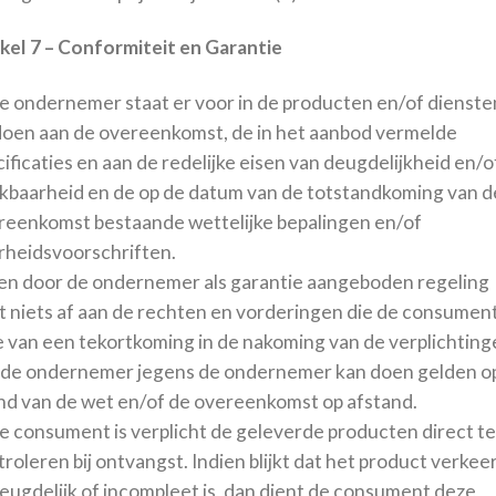
ikel 7 – Conformiteit en Garantie
De ondernemer staat er voor in de producten en/of dienste
doen aan de overeenkomst, de in het aanbod vermelde
ificaties en aan de redelijke eisen van deugdelijkheid en/o
ikbaarheid en de op de datum van de totstandkoming van d
reenkomst bestaande wettelijke bepalingen en/of
rheidsvoorschriften.
Een door de ondernemer als garantie aangeboden regeling
t niets af aan de rechten en vorderingen die de consument
e van een tekortkoming in de nakoming van de verplichtin
 de ondernemer jegens de ondernemer kan doen gelden o
nd van de wet en/of de overeenkomst op afstand.
De consument is verplicht de geleverde producten direct te
roleren bij ontvangst. Indien blijkt dat het product verkee
eugdelijk of incompleet is, dan dient de consument deze