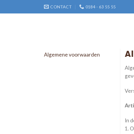
Skip
CONTACT
0184 - 63 55 55
to
content
A
Algemene voorwaarden
Alg
gev
Ver
Arti
In 
1. O