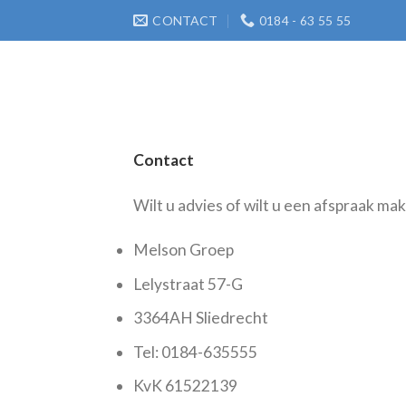
Skip
CONTACT
0184 - 63 55 55
to
content
Contact
Wilt u advies of wilt u een afspraak m
Melson Groep
Lelystraat 57-G
3364AH Sliedrecht
Tel: 0184-635555
KvK 61522139