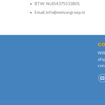
BTW: NL854375533B01
Email: info@melsongroep.nl
CO
Wilt
afs
con