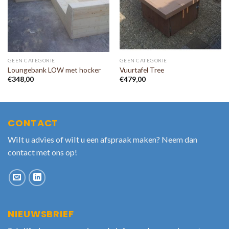
GEEN CATEGORIE
GEEN CATEGORIE
Loungebank LOW met hocker
Vuurtafel Tree
€
348,00
€
479,00
CONTACT
Wilt u advies of wilt u een afspraak maken? Neem dan
contact met ons op!
NIEUWSBRIEF